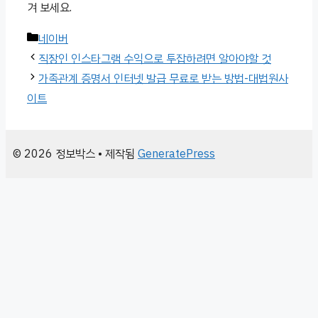
겨 보세요.
카
네이버
테
직장인 인스타그램 수익으로 투잡하려면 알아야할 것
고
가족관계 증명서 인터넷 발급 무료로 받는 방법-대법원사
리
이트
© 2026 정보박스
• 제작됨
GeneratePress