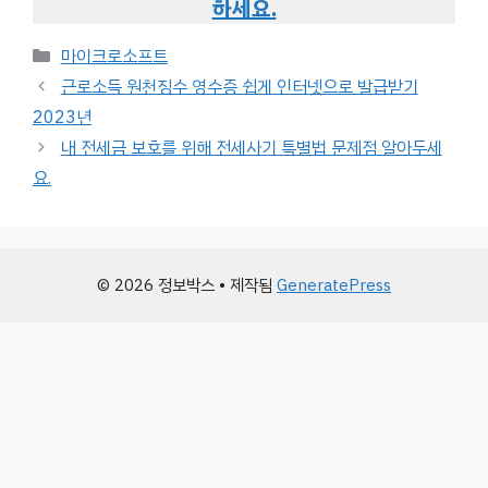
하세요.
카
마이크로소프트
테
근로소득 원천징수 영수증 쉽게 인터넷으로 발급받기
고
2023년
리
내 전세금 보호를 위해 전세사기 특별법 문제점 알아두세
요.
© 2026 정보박스
• 제작됨
GeneratePress