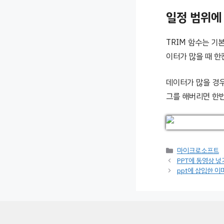
일정 범위에
TRIM 함수는 
이터가 많을 때 
데이터가 많을 경우
그를 해버리면 한번
카
마이크로소프트
테
PPT에 동영상 
고
ppt에 삽입한 
리