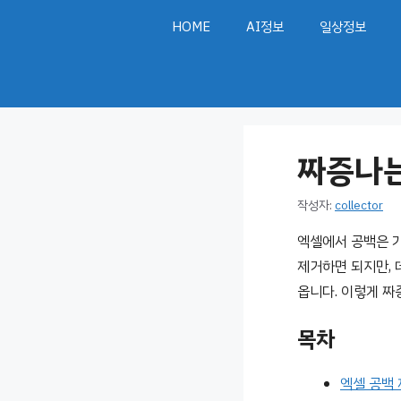
컨
HOME
AI정보
일상정보
텐
츠
로
건
너
짜증나는
뛰
기
작성자:
collector
엑셀에서 공백은 
제거하면 되지만, 
옵니다. 이렇게 짜
목차
엑셀 공백