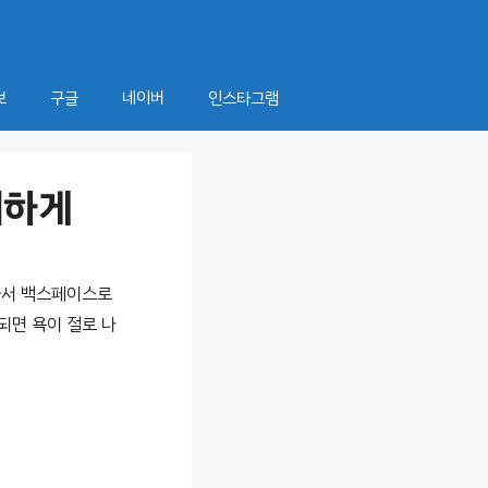
보
구글
네이버
인스타그램
쾌하게
아서 백스페이스로
되면 욕이 절로 나