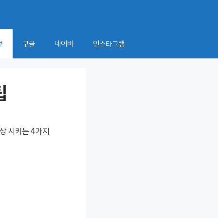
보
구글
네이버
인스타그램
팁
상 시키는 4가지