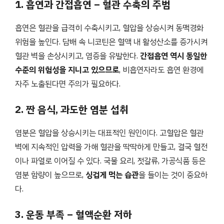
1. 흡연과 간접흡연 – 혈관 수축의 주범
흡연은 혈관을 급격히 수축시키고, 혈압을 상승시켜 동맥경화
위험을 높인다. 담배 속 니코틴은 혈액 내 활성산소를 증가시켜
혈관 벽을 손상시키고, 염증을 유발한다.
간접흡연 역시 동일한
수준의 위험성을 지니고 있으므로
, 비흡연자라도 흡연 환경에
자주 노출된다면 주의가 필요하다.
2. 짠 음식, 과도한 염분 섭취
염분은 혈압을 상승시키는 대표적인 원인이다. 고혈압은 혈관
벽에 지속적인 압력을 가해 혈관을 딱딱하게 만들고, 결국 혈전
이나 파열로 이어질 수 있다. 국물 요리, 젓갈류, 가공식품 등은
염분 함량이 높으므로,
싱겁게 먹는 습관
을 들이는 것이 중요하
다.
3. 운동 부족 – 혈액순환 저하