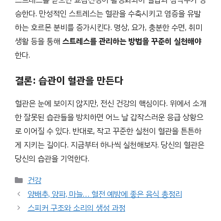
스트레스를 받으면 교감신경이 활성화되어 혈압과 심박수가 상
승한다. 만성적인 스트레스는 혈관을 수축시키고 염증을 유발
하는 호르몬 분비를 증가시킨다. 명상, 요가, 충분한 수면, 취미
생활 등을 통해
스트레스를 관리하는 방법을 꾸준히 실천해야
한다.
결론: 습관이 혈관을 만든다
혈관은 눈에 보이지 않지만, 전신 건강의 핵심이다. 위에서 소개
한 잘못된 습관들을 방치하면 어느 날 갑작스러운 응급 상황으
로 이어질 수 있다. 반대로, 작고 꾸준한 실천이 혈관을 튼튼하
게 지키는 길이다. 지금부터 하나씩 실천해보자. 당신의 혈관은
당신의 습관을 기억한다.
카
건강
테
양배추, 양파, 마늘… 혈전 예방에 좋은 음식 총정리
고
스피커 구조와 소리의 생성 과정
리