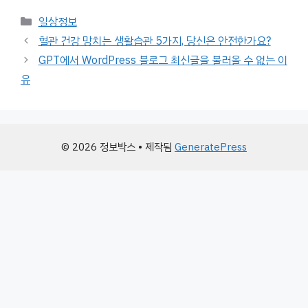
카
일상정보
테
혈관 건강 망치는 생활습관 5가지, 당신은 안전한가요?
고
GPT에서 WordPress 블로그 최신글을 불러올 수 없는 이
리
유
© 2026 정보박스
• 제작됨
GeneratePress